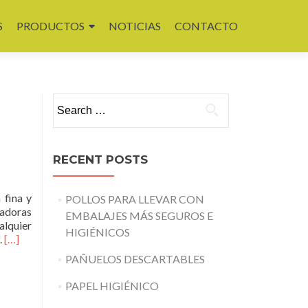
S
PRODUCTOS
NOTICIAS
CONTACTO
Search for:
RECENT POSTS
 fina y
POLLOS PARA LLEVAR CON
vadoras
EMBALAJES MÁS SEGUROS E
alquier
HIGIÉNICOS
Read
.
[…]
more
PAÑUELOS DESCARTABLES
about
PAÑUELOS
PAPEL HIGIÉNICO
DESCARTABLES