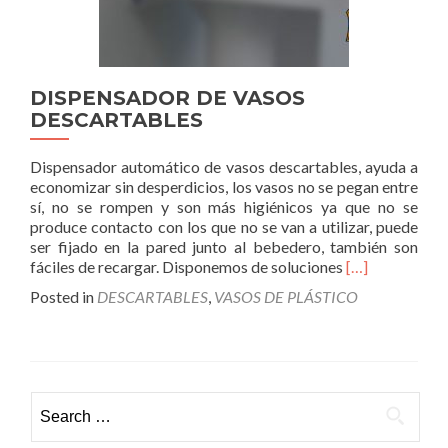
DISPENSADOR DE VASOS
DESCARTABLES
Dispensador automático de vasos descartables, ayuda a
economizar sin desperdicios, los vasos no se pegan entre
sí, no se rompen y son más higiénicos ya que no se
produce contacto con los que no se van a utilizar, puede
ser fijado en la pared junto al bebedero, también son
Read
fáciles de recargar. Disponemos de soluciones
[…]
more
Posted in
DESCARTABLES
,
VASOS DE PLÁSTICO
about
Posts navigation
DISPENSADO
DE
VASOS
DESCARTABL
Search for: